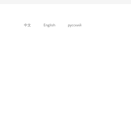
中文
English
русский
关于我们
产品中心
公司简介
PP中空格子板设备
企业文化
石塑箱板设备
资质荣誉
塑料板材设备，片...
PVC石塑地板设备
PVC木塑结皮发泡...
异型材挤出生产线...
管材挤出生产线系...
PP蜂窝板生产线
造粒生产线系列
塑料挤出机系列
辅助设备