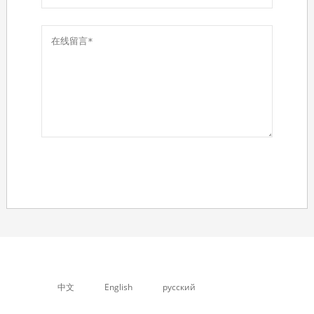
中文
English
русский