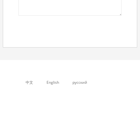
中文
English
русский
关于我们
产品中心
公司简介
PP中空格子板设备
企业文化
石塑箱板设备
资质荣誉
塑料板材设备，片...
PVC石塑地板设备