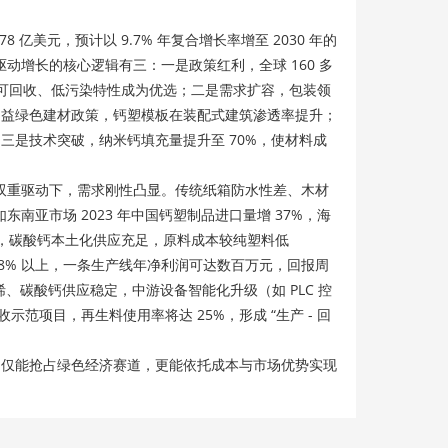
亿美元，预计以 9.7% 年复合增长率增至 2030 年的
 亿元。驱动增长的核心逻辑有三：一是政策红利，全球 160 多
塑板因可回收、低污染特性成为优选；二是需求扩容，包装领
域受益绿色建材政策，钙塑模板在装配式建筑渗透率提升；
；三是技术突破，纳米钙填充量提升至 70%，使材料成
双重驱动下，需求刚性凸显。传统纸箱防水性差、木材
南亚市场 2023 年中国钙塑制品进口量增 37%，海
料，碳酸钙本土化供应充足，原料成本较纯塑料低
率 98% 以上，一条生产线年净利润可达数百万元，回报周
烯、碳酸钙供应稳定，中游设备智能化升级（如 PLC 控
示范项目，再生料使用率将达 25%，形成 “生产 - 回
不仅能抢占绿色经济赛道，更能依托成本与市场优势实现