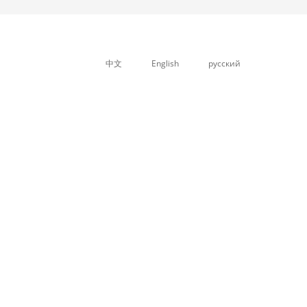
中文
English
русский
关于我们
产品中心
新闻中心
公司简介
PP中空格子板设备
公司公告
企业文化
石塑箱板设备
行业资讯
资质荣誉
塑料板材设备，片...
PVC石塑地板设备
PVC木塑结皮发泡...
异型材挤出生产线...
管材挤出生产线系...
PP蜂窝板生产线
造粒生产线系列
塑料挤出机系列
辅助设备