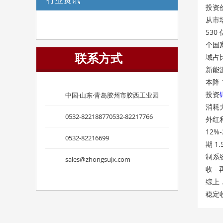
投资
从市场
530
个国
联系方式
域占
新能
本降 
投资
中国·山东·青岛胶州市胶西工业园
消耗
0532-822188770532-82217766
外红
12
0532-82216699
期 
制系
sales@zhongsujx.com
收 -
综上，
稳定