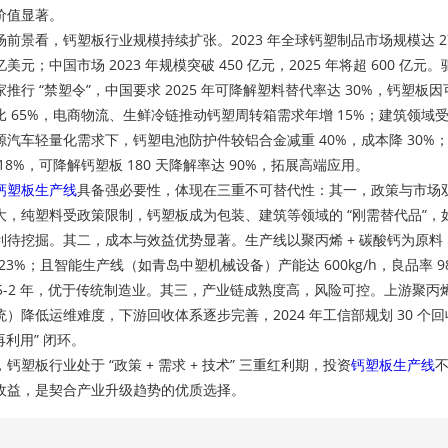
价值显著。
前景看，钙塑板行业规模持续扩张。2023 年全球钙塑制品市场规模达 278 
 亿美元；中国市场 2023 年规模突破 450 亿元，2025 年将超 600
家推行 “禁塑令”，中国要求 2025 年可降解塑料替代率达 30%，钙
比 65%，电商物流、生鲜冷链推动钙塑周转箱需求年增 15%；建筑领
源汽车轻量化需求下，钙塑电池防护件较铝合金减重 40%，成本降 30%
18%，可降解钙塑板 180 天降解率达 90%，拓展高端应用。
钙塑板生产线
具备强必要性，体现在三重不可替代性：其一，政策与市场
大，纯塑料受政策限制，钙塑板成为包装、建筑等领域的 “刚需替代品”，如东
利待挖掘。其二，成本与效益优势显著。生产线以聚丙烯 + 碳酸钙为原
%-23%；且智能生产线（如青岛中塑机械设备）产能达 600kg/h，良品
1.5-2 年，优于传统制造业。其三，产业链成熟度高，风险可控。上游聚丙
统）降低运维难度，下游回收体系逐步完善，2024 年工信部规划 30 个回收
 再利用” 闭环。
钙塑板行业处于 “政策 + 需求 + 技术” 三重红利期，投资
钙塑板生产线
收益，是契合产业升级趋势的优质选择。